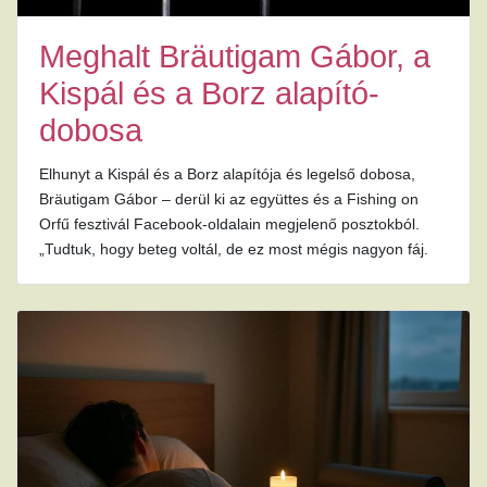
Meghalt Bräutigam Gábor, a
Kispál és a Borz alapító-
dobosa
Elhunyt a Kispál és a Borz alapítója és legelső dobosa,
Bräutigam Gábor – derül ki az együttes és a Fishing on
Orfű fesztivál Facebook-oldalain megjelenő posztokból.
„Tudtuk, hogy beteg voltál, de ez most mégis nagyon fáj.