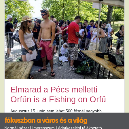
Elmarad a Pécs melletti
Orfűn is a Fishing on Orfű
Augusztus 15. után sem lehet 500 fősnél nagyobb
rendezvényeket tartani
Normál nézet
|
Impresszum
|
Adatkezelési tájékoztató