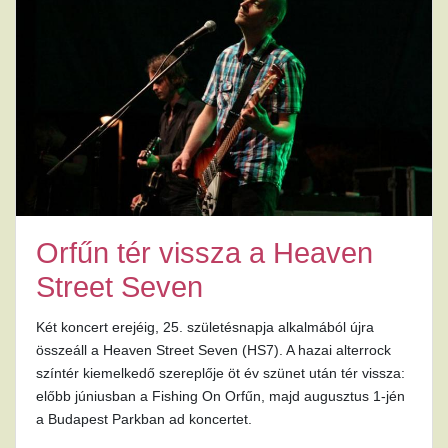
Orfűn tér vissza a Heaven
Street Seven
Két koncert erejéig, 25. születésnapja alkalmából újra
összeáll a Heaven Street Seven (HS7). A hazai alterrock
színtér kiemelkedő szereplője öt év szünet után tér vissza:
előbb júniusban a Fishing On Orfűn, majd augusztus 1-jén
a Budapest Parkban ad koncertet.