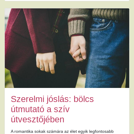
Szerelmi jóslás: bölcs
útmutató a szív
útvesztőjében
A romantika sokak számára az élet egyik legfontosabb