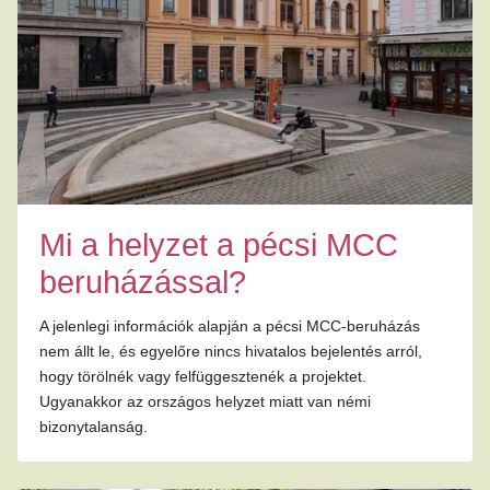
Mi a helyzet a pécsi MCC
beruházással?
A jelenlegi információk alapján a pécsi MCC-beruházás
nem állt le, és egyelőre nincs hivatalos bejelentés arról,
hogy törölnék vagy felfüggesztenék a projektet.
Ugyanakkor az országos helyzet miatt van némi
bizonytalanság.