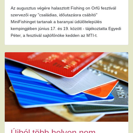
Az augusztus végére halasztott Fishing on Orfű fesztivál
szervezői egy "családias, időutazásra csábító"
MiniFishinget tartanak a baranyai üdülőtelepülés
kempingjében június 17. és 19. között - tájékoztatta Egyedi
Péter, a fesztivál sajtófőnöke kedden az MTI-t.
Újból több helyen nem