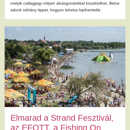
melyik csillagjegy milyen alvásgondokkal küszködhet, illetve
adunk néhány tippet, hogyan lehetsz kipihentebb.
Elmarad a Strand Fesztivál,
az EFOTT, a Fishing On