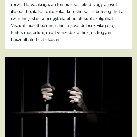
része. Ha valaki igazán fontos lesz neked, vagy a jövőt
illetően hezitálsz, válaszokat kereshetsz. Ebben segíthet a
szerelmi jóslás, ami egyfajta útmutatóként szolgálhat.
Viszont mielőtt belemerülnél a jövendölések világába,
fontos megérteni, miért vonzódsz ehhez, és hogyan
használhatod ezt okosan.