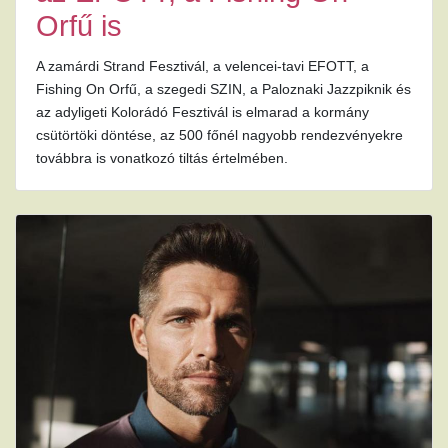
Orfű is
A zamárdi Strand Fesztivál, a velencei-tavi EFOTT, a
Fishing On Orfű, a szegedi SZIN, a Paloznaki Jazzpiknik és
az adyligeti Kolorádó Fesztivál is elmarad a kormány
csütörtöki döntése, az 500 főnél nagyobb rendezvényekre
továbbra is vonatkozó tiltás értelmében.