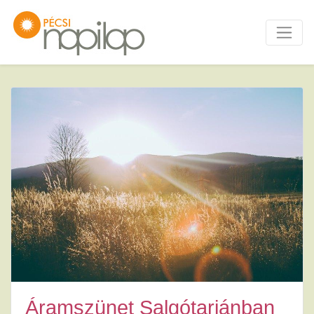
Áramszünet Salgótarjánban