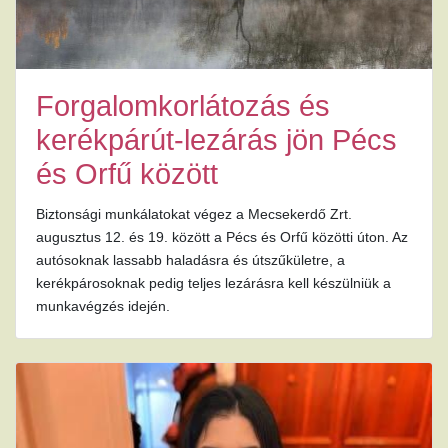
Forgalomkorlátozás és
kerékpárút-lezárás jön Pécs
és Orfű között
Biztonsági munkálatokat végez a Mecsekerdő Zrt.
augusztus 12. és 19. között a Pécs és Orfű közötti úton. Az
autósoknak lassabb haladásra és útszűkületre, a
kerékpárosoknak pedig teljes lezárásra kell készülniük a
munkavégzés idején.