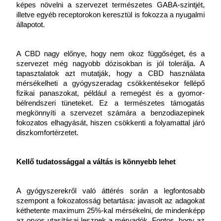
képes növelni a szervezet természetes GABA-szintjét, 
illetve egyéb receptorokon keresztül is fokozza a nyugalmi 
állapotot.
A CBD nagy előnye, hogy nem okoz függőséget, és a 
szervezet még nagyobb dózisokban is jól tolerálja. A 
tapasztalatok azt mutatják, hogy a CBD használata 
mérsékelheti a gyógyszeradag csökkentésekor fellépő 
fizikai panaszokat, például a remegést és a gyomor-
bélrendszeri tüneteket. Ez a természetes támogatás 
megkönnyíti a szervezet számára a benzodiazepinek 
fokozatos elhagyását, hiszen csökkenti a folyamattal járó 
diszkomfortérzetet.
Kellő tudatossággal a váltás is könnyebb lehet
A gyógyszerekről való áttérés során a legfontosabb 
szempont a fokozatosság betartása: javasolt az adagokat 
kéthetente maximum 25%-kal mérsékelni, de mindenképp 
az orvos utasításai lesznek a mérvadók. Fontos, hogy az 