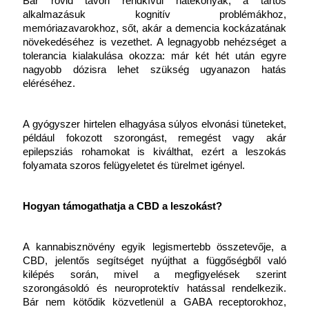
Bár rövid távon rendkívül hatékonyak, a tartós 
alkalmazásuk kognitív problémákhoz, 
memóriazavarokhoz, sőt, akár a demencia kockázatának 
növekedéséhez is vezethet. A legnagyobb nehézséget a 
tolerancia kialakulása okozza: már két hét után egyre 
nagyobb dózisra lehet szükség ugyanazon hatás 
eléréséhez.
A gyógyszer hirtelen elhagyása súlyos elvonási tüneteket, 
például fokozott szorongást, remegést vagy akár 
epilepsziás rohamokat is kiválthat, ezért a leszokás 
folyamata szoros felügyeletet és türelmet igényel.
Hogyan támogathatja a CBD a leszokást?
A kannabisznövény egyik legismertebb összetevője, a 
CBD, jelentős segítséget nyújthat a függőségből való 
kilépés során, mivel a megfigyelések szerint 
szorongásoldó és neuroprotektív hatással rendelkezik. 
Bár nem kötődik közvetlenül a GABA receptorokhoz, 