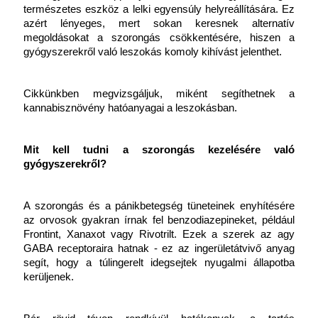
természetes eszköz a lelki egyensúly helyreállítására. Ez 
azért lényeges, mert sokan keresnek alternatív 
megoldásokat a szorongás csökkentésére, hiszen a 
gyógyszerekről való leszokás komoly kihívást jelenthet.
Cikkünkben megvizsgáljuk, miként segíthetnek a 
kannabisznövény hatóanyagai a leszokásban.
Mit kell tudni a szorongás kezelésére való 
gyógyszerekről?
A szorongás és a pánikbetegség tüneteinek enyhítésére 
az orvosok gyakran írnak fel benzodiazepineket, például 
Frontint, Xanaxot vagy Rivotrilt. Ezek a szerek az agy 
GABA receptoraira hatnak - ez az ingerületátvivő anyag 
segít, hogy a túlingerelt idegsejtek nyugalmi állapotba 
kerüljenek.