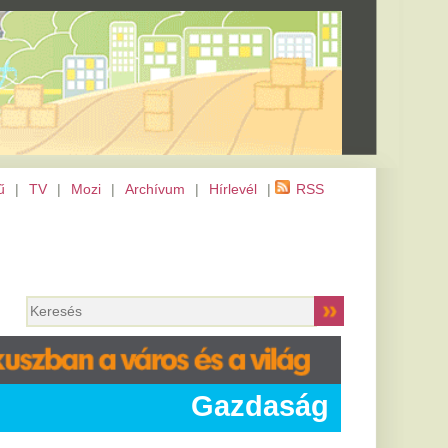
m
|
Hírlevél
|
RSS
Gazdaság