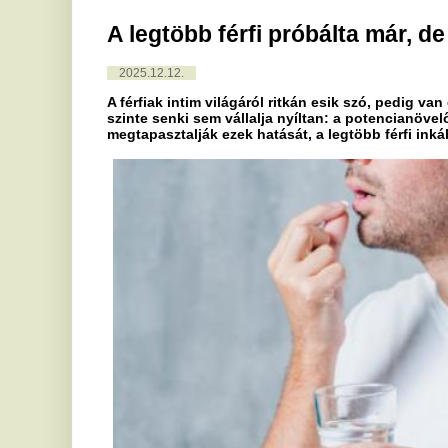
A férfiak intim világáról ritkán esik szó, pedig van egy téma, a
szinte senki sem vállalja nyíltan: a potencianövelők kipróbálá
megtapasztalják ezek hatását, a legtöbb férfi inkább csendben t