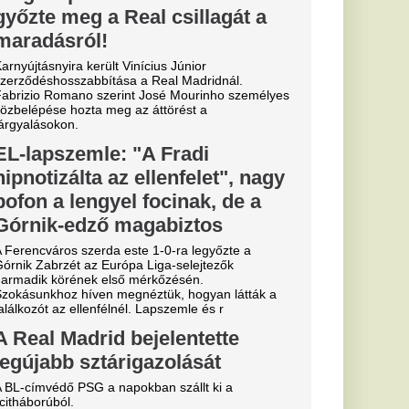
vők?
ik
ja: drámai a
ál
aszon a Zagyva medre,
kus hatással van.
a az
yertes
két nap múlva
erült elő
 a szeméttelep
nyt, úgy ünnepeltek,
 a főnyereményt.
 szakítása
senkivel:
dével való szakítása
élt erről.