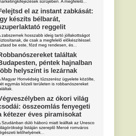
essi letépte
e a VAR közbeszólt.
sé Mourinho
csillagát a
s Júnior
al Madridnál.