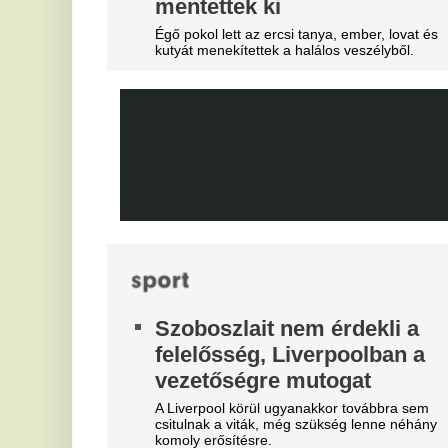
Mourinhót is bevonták a vezetők.
On
Teljes átvilágítás indult az
M
egyik magyar
v
sportszövetségnél
Mi
Biztosan lesznek személyi változások.
D
Mobilja miatt verték agyon
s
járdakövekkel a 27 éves
K
futballistát
A 
A sportolót az otthona előtt ütötték eszméletlenre.
já
Magyar Péter felmentette Nagy
„
Mártont
b
e
Kármán András vette át a helyét az IMF-nél.