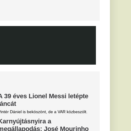
sé Mourinho személyes
törést a
Fradi
enfelet", nagy
cinak, de a
biztos
0-ra legyőzte a
a-selejtezők
őzésén.
k, hogyan látták a
szemle és r
elentette
zolását
 szállt ki a
gszólalt: áll
alázs 65 ezer