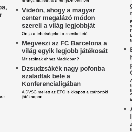
alázstól a kalocsai
Mire számíthatnak a résztve
olgármester
Teljesen kiszáradt
gó Zoltán a kalocsaiakat kérte, hogy ne
Magyarország egy
lentgessék fel egymást vízhasználat miatt.
leghosszabb folyó
meth Balázs később saját posztjához használta
l a bejegyzést, Bagó szerint teljesen
helyzet a Zagyván
lreértelmezve annak mondanivalójá
Teljesen kiszáradt egy szak
i lesz most így? Megrázó hírt
ami a helyi elővilágra is kriti
özöltek a meteorológusok:
Tévedésből kidobt
égsem jön a várt enyhülés,
egymillió eurós n
lyen sokáig marad az extrém
lottószelvényét, 
orróság felettünk
a szeméttelepen k
g sokáig maradhat a forróság.
A beszámolók szerint amikor
z ATV sztárja volt, ma egy
dolgozói megtalálták a szelvé
mintha ők nyerték volna meg
idéki kis faluban él Krug
Az RTL bombázója
mília: felmondása után a
óta nem feküdt le 
átrába költözött
ezért döntött így
ug Emília 2025-ben 12 év után mondott fel az
V-nél, majd férjével a Mátrába költöztek.
Zsigmond Angi Mészáros Ben
óta nem volt senkivel, így besz
ivatarok mossák el a
egyetlen kánikulát ezekben a
ármegyékben csütörtökön: