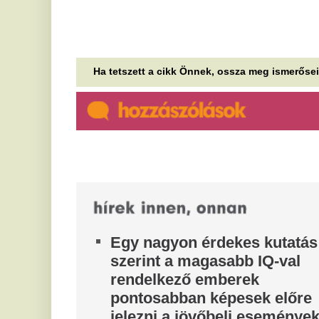
szerint a magasabb IQ-val
f
rendelkező emberek
B
pontosabban képesek előre
A 
cs
jelezni a jövőbeli eseményeket
tö
A kutatók ugyanakkor kiemelik, hogy az
E
intelligencia önmagában nem elegendő a jó
előrejelzésekhez. A pontos információk, a nyitott...
s
Hol volt a lakásod a
f
dinoszauruszok idején? Ez az
Eg
és
interaktív térkép megmutatja
sz
A Föld felszíne a lemeztektonikai mozgások miatt
M
folyamatosan átalakul, így a kontinensek ma
teljesen máshogy néznek ki, mint több száz...
h
55-tel mentem az 50-es
ö
táblánál, akkor most
f
megbüntetnek? Ezt nézi
Na
en
valójában a hatóság
A
A legtöbb embernek nem idegen az a fajta
szituáció, hogy akarva akaratlanul is belefut egy
k
gyorshajtásba.
A 
Égő pokol lett az ercsi tanya,
ha
19 lakót és 100 kutyát