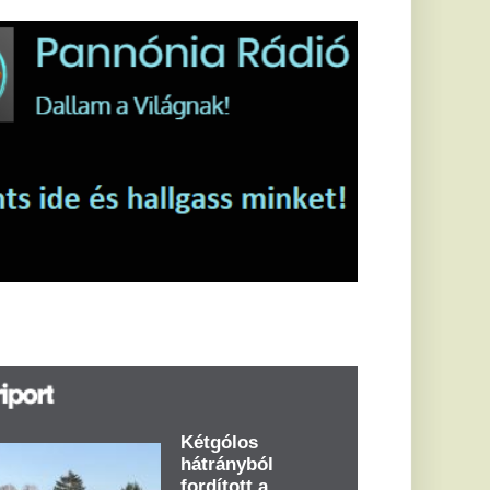
étgólos
átrányból
ordított a
zalánta - videó
űk fél óra alatt
tgólod előnyre tett
ert hazai pályán a
sd a labdarúgó
tóCity Volkswagen
aranya megyei
rmadosztály
ibulka Mihály...