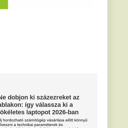
sza ki a
t 2026-ban
sárlása előtt könnyű
erek és
n. A megfelelő...
tant zabkását:
t,
elit
artó jóllakottságot
lelő előkészítéssel.
desen, és...
aláltak
ek hajnalban
lezárnak
sz ügyelete közölte,
is robbanószereket
ókori világ
s fenyegeti
ramisokat
t leálltak az Unesco
plő Meroé romváros