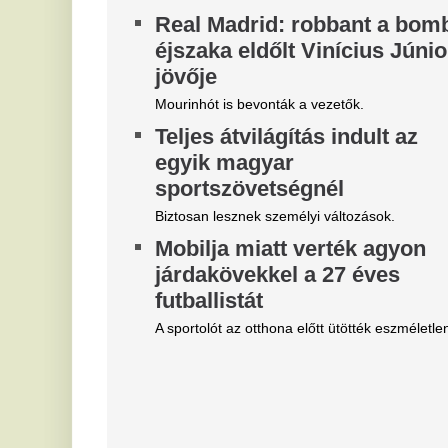
B
Belső vizsgálat a MÁV-nál,
p
Mészáros Lőrinc bizalmi
Ba
embere leromboltatja a már
je
majdnem elkészült várókat
Né
fe
Bíróság elé kerül az elfajult elszámolási vita, de
fé
közben lebontják a százmilliókból felhúzott
épületeket.
M
k
Magyar Péter szerint
m
világszerte irigylik és csodálva
i
figyelik most a magyarokat
f
Helyzetjelentést adott Magyar Péter.
Mé
4 vármegyére máris kiadták a
A
zivatar-riasztást, villámmal és
v
jégesővel jön a lehűlés -
E
Időjárás-előrejelzés
M
Végre tetőzött a forróság, jön a hidegfront és a
friss eső illata.
Kr
AT
Z
k
v