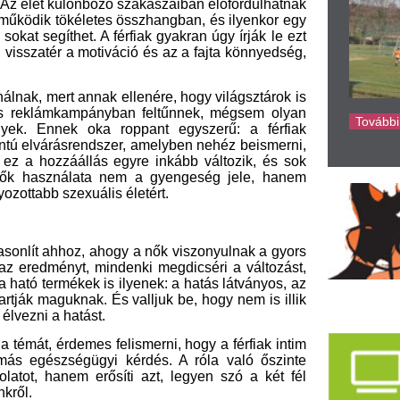
z, ahogy a nők viszonyulnak a gyors
t, mindenki megdicséri a változást,
kek is ilyenek: a hatás látványos, az
ak. És valljuk be, hogy nem is illik
tást.
mes felismerni, hogy a férfiak intim
ügyi kérdés. A róla való őszinte
erősíti azt, legyen szó a két fél
jabb rémálom az O.Z.O.R.A
Ne dobjon ki száz