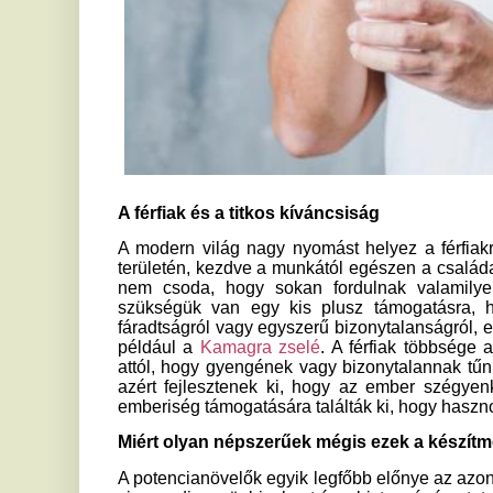
A férfiak és a titkos kíváncsiság
A modern világ nagy nyomást helyez a férfiakra a teljesí
területén, kezdve a munkától egészen a családalapításig és 
nem csoda, hogy sokan fordulnak valamilyen kiegészít
szükségük van egy kis plusz támogatásra, hogy toppon 
fáradtságról vagy egyszerű bizonytalanságról, egyre többen 
például a
Kamagra zselé
. A férfiak többsége azonban nem 
attól, hogy gyengének vagy bizonytalannak tűnnek. Fontos 
azért fejlesztenek ki, hogy az ember szégyenkezzen mia
emberiség támogatására találták ki, hogy hasznot hozzon a 
Miért olyan népszerűek mégis ezek a készítmények?
A potencianövelők egyik legfőbb előnye az azonnali és meg
visszaadja az önbizalmat és a biztonságérzetet. Az élet kül
olyan időszakok, amikor a test és az elme nem működik tök
könnyen használható, gyorsan ható készítmény sokat segíthet
az élményt, mint amikor valaki új lendületet kap, visszatér a
amelyet fiatalabb korban természetesnek tartott.
Sokan mégis titkolják, hogy ilyen szereket használnak, mert 
nyíltan vállalják ezek fogyasztását, sőt számos reklámk
elfogadottak társadalmilag ezek a készítmények. Ennek
világában még mindig erős a teljesítményközpontú elvárásr
ha valaki külső segítséghez nyúl. Ugyanakkor ez a hozzáá
szakértő hangsúlyozza, hogy a potencianövelők haszná
tudatos döntés lehet egy boldogabb, kiegyensúlyozottabb szex
A titok, amiről senki nem beszél szívesen