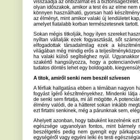
A férfiak hallgatása ebben a témában nagyon hasonlít ahho
fogyást ígérő készítményekhez. Mindenki látja az eredmény
de senki sem firtatja, mi áll mögötte. A potenciára ható termé
élmény valódi, de a hátteret sokan inkább megtartják magukn
ezt firtatni senkinek, még a párunknak sem, elég élvezni a ha
Ahelyett azonban, hogy tabuként kezelnénk ezt a témát, érde
egészsége ugyanolyan fontos, mint bármely más egészség
beszélgetés pedig nem gyengít egy párkapcsolatot, hanem 
egységéről vagy egyéni lelki és testi egészségünkről.
Ha tetszett a cikk Önnek, ossza meg ismerőseivel!
Egy nagyon érdekes kutatás
Ú