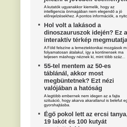
mentettek ki
Égő pokol lett az ercsi tanya, ember, lovat és
kutyát menekítettek a halálos veszélyből.
Szoboszlait nem érdekli a
E
felelősség, Liverpoolban a
v
vezetőségre mutogat
M
l
A Liverpool körül ugyanakkor továbbra sem
csitulnak a viták, még szükség lenne néhány
He
komoly erősítésre.
ar
Real Madrid: robbant a bomba,
V
éjszaka eldőlt Vinícius Júnior
c
jövője
s