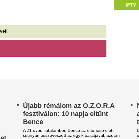
esztiválon: 10 napja eltűnt
ablakon: így válas
ence
tökéletes laptopo
21 éves fiatalember, Bence az eltűnése előtt
Új hordozható számítógép vá
únyán összeveszett az egyik barátjával, azután
elveszni a technikai paramét
bbé senki nem látta.
marketingkifejezések sűrűjébe
zért kötnek egyre többen
Felejtsd el az ins
árga szalagot a kilincsre:
Így készíts bélbará
ontos, amire figyelmeztet
szuperlaktató regg
y apró jel egyre több bejárati ajtón bukkan fel,
A zabszemek hosszabb ideig t
 sokkal többet jelent egyszerű dísznél. A sárga
biztosítanak, de csak a megfe
alag egy új kezdetet, változást...
Áztasd be este, főzd meg ren
agyar Péter bejelentette,
Robbanószereket t
ogy mától már nincs szükség
Budapesten, pént
nkéntes
több helyszínt is 
ogyasztáscsökkentésre
A Magyar Honvédség tűzszeré
két egymás közeli területen 
gy bejelentés érkezett a miniszterelnöktől az
találtak.
ergiaválság kapcsán.
Végveszélyben az 
bszurd történet: rendőrségi
csodái: összeomlá
ihallgatásra tartott, de hogy?
a kétezer éves pi
gödöllői rendőrök végül gyanúsítottként
llgatták ki a 39 éves férfit.
A Szudánban dúló háború miat
világörökségi listáján szere
régészeti lelőhelyének...