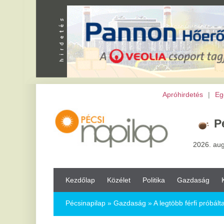
Apróhirdetés
|
Egészség
|
Vál
Pécs,
23
°
2026. augusztus 7, pén
Kezdőlap
Közélet
Politika
Gazdaság
Kultúra
Bul
Pécsinapilap
»
Gazdaság »
A legtöbb férfi próbálta már, de kev
A legtöbb férfi próbálta már, de kevese
2025.12.12.