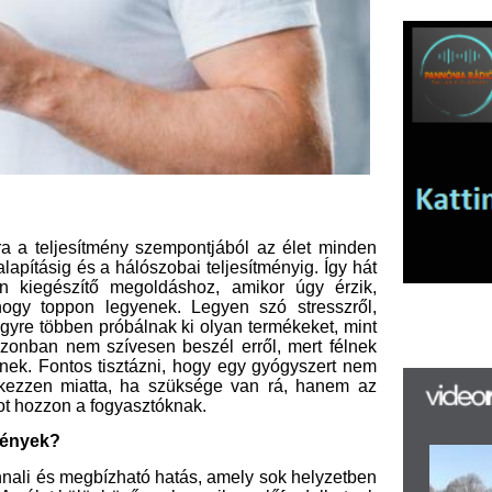
tmény szempontjából az élet minden
a hálószobai teljesítményig. Így hát
ő megoldáshoz, amikor úgy érzik,
legyenek. Legyen szó stresszről,
próbálnak ki olyan termékeket, mint
szívesen beszél erről, mert félnek
tisztázni, hogy egy gyógyszert nem
tta, ha szüksége van rá, hanem az
fogyasztóknak.
K
h
bízható hatás, amely sok helyzetben
f
önböző szakaszaiban előfordulhatnak
S
életes összhangban, és ilyenkor egy
. A férfiak gyakran úgy írják le ezt
Sz
 motiváció és az a fajta könnyedség,
ké
sz
Sá
annak ellenére, hogy világsztárok is
Au
ampányban feltűnnek, mégsem olyan
B
 oka roppant egyszerű: a férfiak
ha
endszer, amelyben nehéz beismerni,
Cz
llás egyre inkább változik, és sok
lata nem a gyengeség jele, hanem
uális életért.