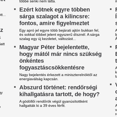
gy másik spanyol
A 39 éves Lionel M
ilágbajnokot vesz meg a Real
láncát
adrid, ha nem sikerül
Pintér Dániel is beköszönt, d
eigazolni Rodrit
Karnyújtásnyira a
tek óta próbálkoznak a Manchester City
megállapodás: Jo
anylabdásának a megszerzésével.
győzte meg a Real 
ideón, ahogy a magyar
maradásról!
enter megalázó módon
Karnyújtásnyira került Viníciu
zereli a világ legjobbját
szerződéshosszabbítása a Re