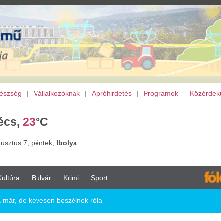
lalkozóknak
|
Apróhirdetés
|
Programok
|
Közérdekű
|
TV
|
Mozi
|
Archívu
C
tek,
Ibolya
vár
Krimi
Sport
esen beszélnek róla
n beszélnek róla