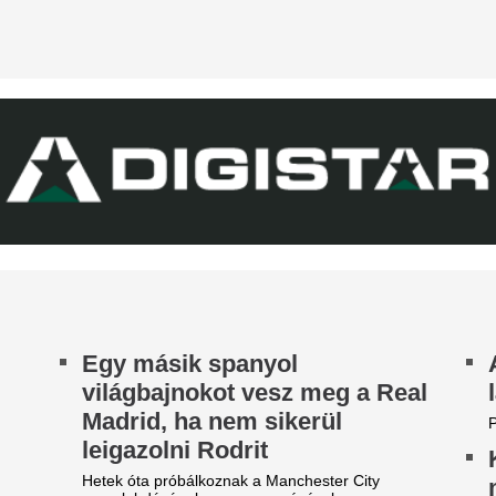
Fabrizio Romano szerint Jo
tja a tehetségeket a zsenikeltető.
közbelépése hozta meg az át
tárgyalásokon.
egveszi az FC Barcelona a
EL-lapszemle: "A 
ilág egyik legjobb játékosát
hipnotizálta az ell
t szólnak ehhez Madridban?
pofon a lengyel fo
zsudzsákék nagy pofonba
Górnik-edző maga
zaladtak bele a
A Ferencváros szerda este 1-
onferencialigában
Górnik Zabrzét az Európa Lig
harmadik körének első mérk
DVSC mellett az ETO is kikapott a csütörtöki
Szokásunkhoz híven megnéztü
téknapon.
találkozót az ellenfélnél. Lap
A Real Madrid bej
legújabb sztáriga
A BL-címvédő PSG a napokban
licitháborúból.
Elegem van a NER-es
Vitézy Dávid is me
érhírhamisítókból” –
a bál Sebestyén B
lhatárolódott Németh
fős bulija miatt