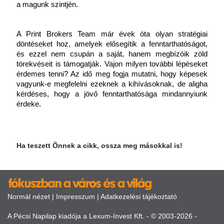
a magunk szintjén.
A Print Brokers Team már évek óta olyan stratégiai 
döntéseket hoz, amelyek elősegítik a fenntarthatóságot, 
és ezzel nem csupán a saját, hanem megbízóik zöld 
törekvéseit is támogatják. Vajon milyen további lépéseket 
érdemes tenni? Az idő meg fogja mutatni, hogy képesek 
vagyunk-e megfelelni ezeknek a kihívásoknak, de aligha 
kérdéses, hogy a jövő fenntarthatósága mindannyiunk 
érdeke.
Ha teszett Önnek a cikk, ossza meg másokkal is!
Normál nézet
|
Impresszum
|
Adatkezelési tájékoztató
A Pécsi Napilap kiadója a Lexum-Invest Kft. - © 2003-2026 -