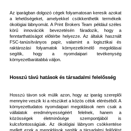
Az iparágban dolgozó cégek folyamatosan keresik azokat 
a lehetőségeket, amelyekkel csökkenthetik termékeik 
ökológiai lábnyomát. A Print Brokers Team például széles 
körű innovációk bevezetésén fáradozik, hogy a 
fenntarthatóságot előtérbe helyezze. Az általuk használt 
FSC-tanúsítványos papír, valamint a logisztikai és 
raktározási folyamatok környezetkímélő megoldásai 
segítik, hogy a nyomdaipari tevékenység 
környezetbarátabbá váljon.
Hosszú távú hatások és társadalmi felelősség
Hosszú távon sok múlik azon, hogy az iparág szereplői 
mennyire veszik ki a részüket a közös célok eléréséből. A 
környezettudatos nyomdaipari megoldások nem csak a 
vállalatok eredményességéért felelnek, hanem a 
közösségek életminősége szempontjából is 
kulcsfontosságúak. Az ökológiai lábnyom csökkentése 
mellett ezek a megoldások segítik a társadalmi fejlődést 