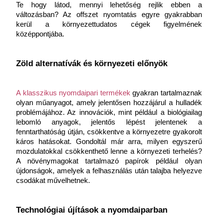
Te hogy látod, mennyi lehetőség rejlik ebben a 
változásban? Az offszet nyomtatás egyre gyakrabban 
kerül a környezettudatos cégek figyelmének 
középpontjába.
Zöld alternatívák és környezeti előnyök
A klasszikus nyomdaipari termékek
 gyakran tartalmaznak 
olyan műanyagot, amely jelentősen hozzájárul a hulladék 
problémájához. Az innovációk, mint például a biológiailag 
lebomló anyagok, jelentős lépést jelentenek a 
fenntarthatóság útján, csökkentve a környezetre gyakorolt 
káros hatásokat. Gondoltál már arra, milyen egyszerű 
mozdulatokkal csökkenthető lenne a környezeti terhelés? 
A növénymagokat tartalmazó papírok például olyan 
újdonságok, amelyek a felhasználás után talajba helyezve 
csodákat művelhetnek.
Technológiai újítások a nyomdaiparban