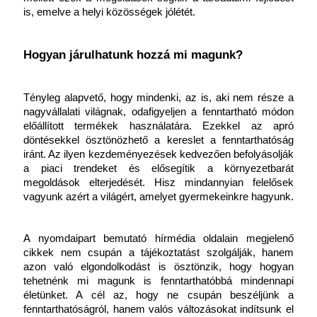
is, emelve a helyi közösségek jólétét.
Hogyan járulhatunk hozzá mi magunk?
Tényleg alapvető, hogy mindenki, az is, aki nem része a 
nagyvállalati világnak, odafigyeljen a fenntartható módon 
előállított termékek használatára. Ezekkel az apró 
döntésekkel ösztönözhető a kereslet a fenntarthatóság 
iránt. Az ilyen kezdeményezések kedvezően befolyásolják 
a piaci trendeket és elősegítik a környezetbarát 
megoldások elterjedését. Hisz mindannyian felelősek 
vagyunk azért a világért, amelyet gyermekeinkre hagyunk.
A nyomdaipart bemutató hírmédia oldalain megjelenő 
cikkek nem csupán a tájékoztatást szolgálják, hanem 
azon való elgondolkodást is ösztönzik, hogy hogyan 
tehetnénk mi magunk is fenntarthatóbbá mindennapi 
életünket. A cél az, hogy ne csupán beszéljünk a 
fenntarthatóságról, hanem valós változásokat indítsunk el 