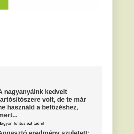
őzéshez,
 született:
randbüféket
ezdéket
helyen súlyos
ízezrei fordulnak meg
en és fesztiválok
rtént a Bécsi
ros vesztette
ba haladt, amikor
ett, áttért a
zött a...
arc még
efutva" -
rnik Zabrze elleni