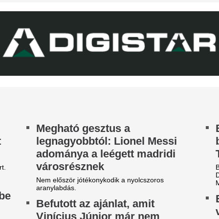
League-ből igazol
ohamed Szalah új klubja
világbajnokot az 
r amennyiben hihetünk a transzferguruknak.
A Manchester United klasszisa
abi Alonso imádta, José
Lengyel ellenfelét
ourinho most kivágta a Real
hazai pályán az F
adrid csillagát
lépésre a zöld-feh
ncs rá szükség ebben az idényben.
európai főtáblától
Egy villanás döntött.
örösben ég az egész ország,
Napokon belül me
e már nem sokáig - Korábban
magyar tévécsato
obban be a front, ami végre
millió háztartást é
isöpri a tikkasztó hőséget
Ezért hozták meg a döntést a
tulajdonosai.
koli hőséggel tetőzik a kánikula csütörtökön,
ár 42 fokot is mérhetünk, de délutántól jégesővel
Vona Gábor: Már 
 viharos széllel végre megérkezik a fordulat.
egyvalaki tudja me
Fel akart jönni, de nemet
Magyar Pétert