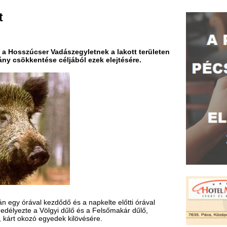
 Vadászegyletnek a lakott területen
se céljából ezek elejtésére.
zdődő és a napkelte előtti órával
lgyi dűlő és a Felsőmakár dűlő,
egyedek kilövésére.
adásztársaság a hatóság által
ületen, ezen kívül a rendőrségi
isznót a Makár domb erdős területén