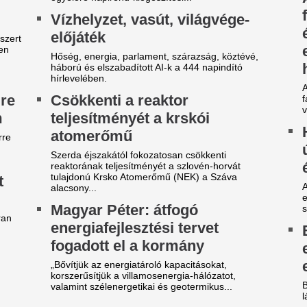
egható gesztus a
Bombameglepetés
egnagyobbtól: Lionel Messi
barátja, Mohamed
dománya a leégett madridi
Törökországban fo
árosrésznek
Bombameglepetés a futballvi
Dominik korábbi liverpooli cs
m először jótékonykodik a nyolcszoros
Mohamed Salah Törökországb
anylabdás.
Ezrek kísérték uto
efutott az ajánlat, amit
világfutball feledh
inícius Júnior már nem
legendáját
tasíthat vissza
Franco Baresit 66 évesen raga
 utolsó próbálkozás a Real Madrid részéről.
Hansi Flick kérés
egvan a Liverpoolból távozó