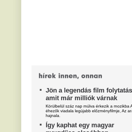
p
Körülbelül száz nap múlva érkezik a mozikba Az
éhezők viadala legújabb előzményfilmje, Az aratás
s
hajnala.
A 
Így kaphat egy magyar
új
eg
nyugdíjas olcsóbban
gyógyszert - 7 lehetőség
V
e
Sok magyar nyugdíjas havonta többféle gyógyszert
szed, ezért a patikában hagyott összeg könnyen
Hő
elérheti a több ezer vagy akár több...
há
hí
Három nagy
streamingplatformon is az élre
C
tört a 2017-es Pókember-film
t
a
Tom Holland 2017-es Pókember-filmje egyszerre
lett a Netflix, az HBO Max és a Disney+ egyik
Sz
legnépszerűbb alkotása.
re
tu
Ki rendelhet el vízkorlátozást
al
ma Magyarországon?
M
Nyári hőhullámok és tartós aszály idején gyakran
e
jelennek meg olyan közlemények, amelyek
megtiltják a vezetékes ivóvízzel történő...
f
„B
ko
va