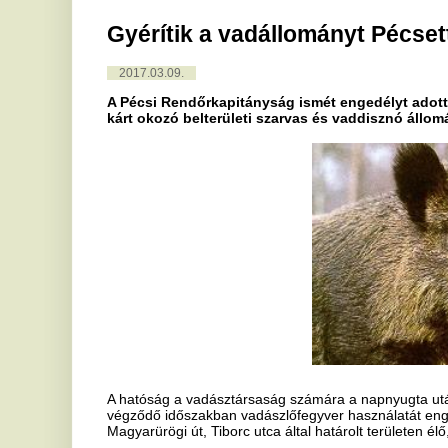
A Pécsi Rendőrkapitányság ismét engedélyt adott a Hosszúcser
kárt okozó belterületi szarvas és vaddisznó állomány csökkenté
A hatóság a vadásztársaság számára a napnyugta után egy órával ke
végződő időszakban vadászlőfegyver használatát engedélyezte a Vö
Magyarürögi út, Tiborc utca által határolt területen élő, kárt okozó 
A tevékenység eredményes és biztonságos elvégzése érdekében a v
jóváhagyott módon magaslest állít fel, valamint szórót alakít ki a ter
engedélyben a lőírány is meghatározásra került.
Az előző engedély eredményeként januárban már sikerült egy vadd
elejteni.
Polgármesteri Hivatal, Pécs”