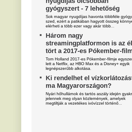
Rémületes látvány
M
borzasztotta el az embereket
l
Franco Baresi temetésén
a
v
Dida kificamodott kisujja sokaknak szemet szúrt.
Ne
Borul minden: Mohamed
ar
Szalah ma repülőre száll, ebbe
B
a csapatba igazol
V
Erre ki számított?
u
Szoboszlai a médiát okolja a
Az
liverpooli balhéért, visszatért
M