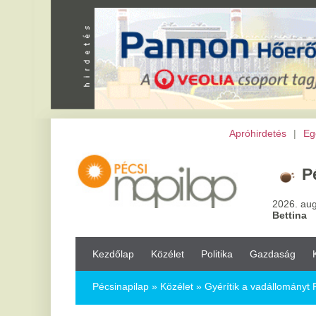
Apróhirdetés
|
Egészség
|
Vál
Pécs,
20
°
2026. augusztus 6, csü
Bettina
Kezdőlap
Közélet
Politika
Gazdaság
Kultúra
Bul
Pécsinapilap
»
Közélet »
Gyérítik a vadállományt Pécsett
Gyérítik a vadállományt Pécsett
2017.03.09.