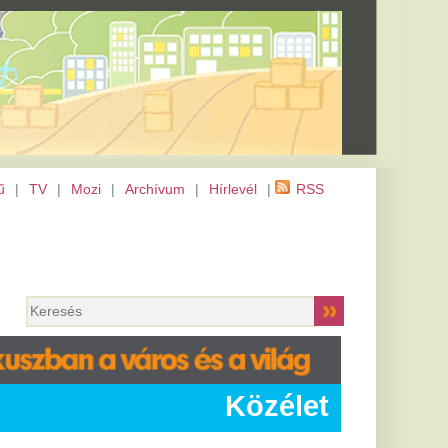
m
|
Hírlevél
|
RSS
Közélet