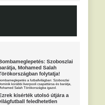
FC Barcelona
 került célkeresztbe.
 is legyűrte
TC, egy
érek az
gszűnik a
rna: több
rint
 tévécsatorna
csak
gállítani