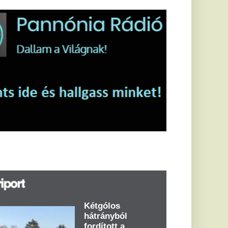
étgólos
átrányból
ordított a
zalánta - videó
űk fél óra alatt
tgólod előnyre tett
ert hazai pályán a
sd a labdarúgó
tóCity Volkswagen
aranya megyei
rmadosztály
ibulka Mihály...