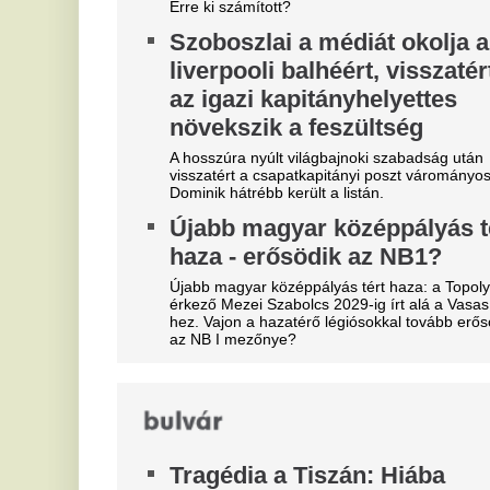
m
sodrás.
l
289 milliárdot buktunk a
e
Fideszes adó miatt – pert
m
vesztett a Magyar állam
So
Visszamenőleg törölték a szén-dioxid-kvóta-adót: a
fu
magyar államnak közel 289 milliárd forintot kell
kü
visszafizetnie a nagyvállalatoknak, köztük a Molnak
ér
és a Nitrogénműveknek.
kí
Friss. Pár perce jött a súlyos
B
vízhelyzetben Gajdos László
s
miniszter rendkívüli közlése.
a
Mindenki felkapja a fejét erre
k
Most jelentette be Gajdos László. a élő
Bo
környezetért felelős miniszter.
lo
ér
Hosszú Katinka megrázó
vallomása a válásáról
A
s
Mindez ma már nagyon távolinak tűnik. Jelenleg
boldog családanyaként és sportvezetőként éli a
l
mindennapjait.
s
Ón
el