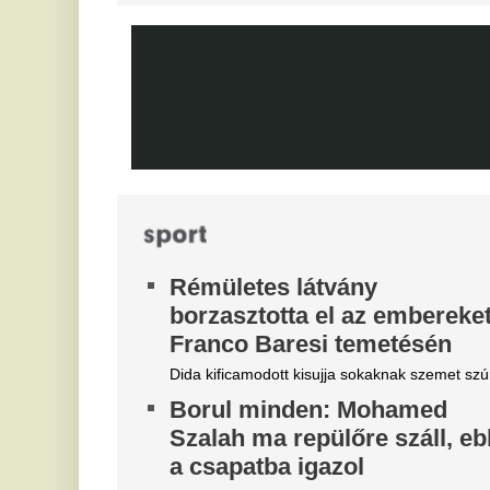
az igazi kapitányhelyettes
M
növekszik a feszültség
Má
A hosszúra nyúlt világbajnoki szabadság után
visszatért a csapatkapitányi poszt várományosa,
X
Dominik hátrébb került a listán.
M
Újabb magyar középpályás tért
M
haza - erősödik az NB1?
Ni
Újabb magyar középpályás tért haza: a Topolyától
érkező Mezei Szabolcs 2029-ig írt alá a Vasas FC-
hez. Vajon a hazatérő légiósokkal tovább erősödik
az NB I mezőnye?
Tragédia a Tiszán: Hiába
V
kiabáltak a vízimentők, a
d
halálba úszott a fiatal férfi –
r
Egy másik fiút még mindig
k
keresnek.
Po
ak
Gergelyiugornyánál hiába küzdöttek egy 33 éves
és
férfi életéért, míg Tiszakóródnál sötétedésig
keresték a mentőcsapatok azt az elmerült 20 éves
„
fiatalt, akit egy tiltott szakaszon ragadott el a