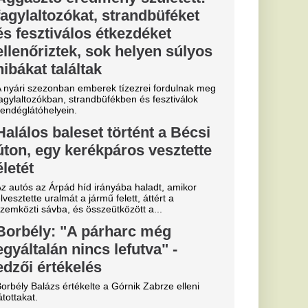
: Szoboszlai
 Salah
lytatja!
lágban: Szoboszlai
apattársa és barátja,
a igazol.
lsó útjára a
etetlen
dta el a halál.
ére a Premier