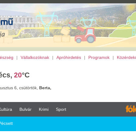
lalkozóknak
|
Apróhirdetés
|
Programok
|
Közérdekű
|
TV
|
Mozi
|
Archívu
C
törtök,
Berta,
vár
Krimi
Sport