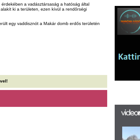
K
h
f
S
Sz
ké
sz
Sá
Au
B
ha
Cz