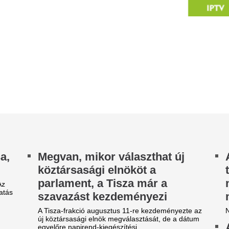
arlament, a Tisza már a
ne használd a bef
zavazást kezdeményezi
mert...
Tisza-frakció augusztus 11-re kezdeményezte az
Nagyon fontos ezt tudni!
 köztársasági elnök megválasztását, de a dátum
Aggasztó eredmény
yelőre napirend-kiegészítési...
fagylaltozókat, st
ízhelyzet, vasút, világvége-
és fesztiválos étk
lőjáték
ellenőriztek, sok 
ség, energia, parlament, szárazság, köztévé,
hibákat találtak
ború és elszabadított AI-k a 444 napindító
rlevelében.
A nyári szezonban emberek t
sökkenti a reaktor
fagylaltozókban, strandbüfékb
vendéglátóhelyein.
eljesítményét a krskói
Halálos baleset tö
tomerőmű
úton, egy kerékpá
erda éjszakától fokozatosan csökkenti
életét
aktorának teljesítményét a szlovén-horvát
lajdonú Krsko Atomerőmű (NEK) a Száva
Az autós az Árpád híd irányá
acsony...
elvesztette uralmát a jármű fel
agyar Péter: átfogó
szemközti sávba, és összeütkö
nergiafejlesztési tervet
Borbély: "A párh
ogadott el a kormány
egyáltalán nincs l
edzői értékelés
ővítjük az energiatároló kapacitásokat,
rszerűsítjük a villamosenergia-hálózatot,
Borbély Balázs értékelte a Gó
lamint szélenergetikai és geotermikus...
látottakat.