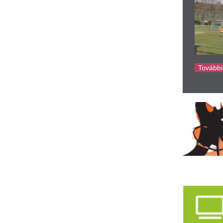
egvan, mikor választhat új
A nagyanyáink ke
öztársasági elnököt a
tartósítószere vol