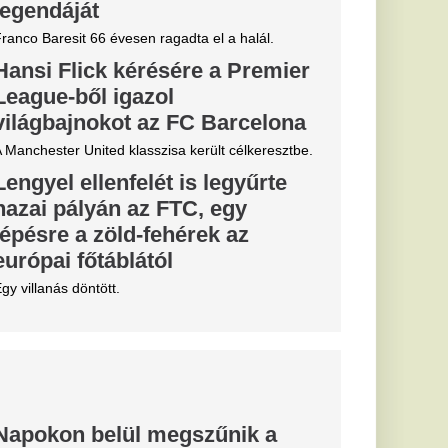
mintázatok rajzolódnak
re a 15
ken: kiadták
meztetést
okozta forróságot
 a magyar
zdte a
onulásra az
áruházlánc?
a Tesco magyarországi
llítólag megkezdte
ek értékesítését.