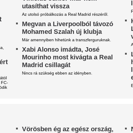
ondtam. Évekkel később
A politikus szerint aggasztó 
áttam a körözési fotóját” – 3
ki a miniszterelnök körül.
set, amikor a megérzés
Zivatar csap le er
entett meg valakit
vármegyére pénte
kszor csak utólag értjük meg, miért éreztünk
az elsőfokú figyel
rcsán egy helyzetben. Egy apró mondat, egy
lönös pillantás, egy megmagyarázhatatlan rossz
Zivatarok zárják a hőkupola 
zés – olyan jelek, amelyeket könnyű figyelmen
augusztus 7-én, pénteken.
vül hagyni, mégis
Hirtelen fordulat
orbás Marcsi locsolásról
boltokban: Megke
zóló posztja kihúzta a gyufát
felkészülést a kiv
 kommentelőknél: sorra
egyik legnagyobb
ritizálják
kiskereskedelmi 
rbás Marcsi kiposztolta, hogyan oldja meg a
Újabb részletek derültek ki 
csolást a kertjében a vízhiányban. Sokan nem
jövőjéről: a brit áruházlánc á
tettek vele egyet.
közép-európai érdekeltségein
 transznemű magyar
zínésznő itthon nem kapott
ehetőséget: Németországban
orozatokban szerepel
odi Adél őszintén beszélt arról, milyen
utasításokkal nézett szembe Magyarországon.