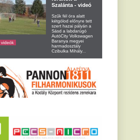
dvelt
t, de te már