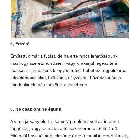
5, Edzés!
Említettük már a futást, de ha erre nincs lehetőségünk,
máshogy szeretünk edzeni, vagy ki akarjuk egészíteni
mással is: próbáljunk ki egy új rutint. Lehet ez reggeli torna
fekvőtámaszokkal, felülések, súlyzózás, húzódzkodások:
mindenkinek más működik a legjobban.
6, Ne csak online éljünk!
A vírus járvány előtt is komoly probléma volt az internet
függőség, vagy legalább a túl sok interneten töltött idő.
Mióta jól használható, olcsón elérhető mobil internet létezik,