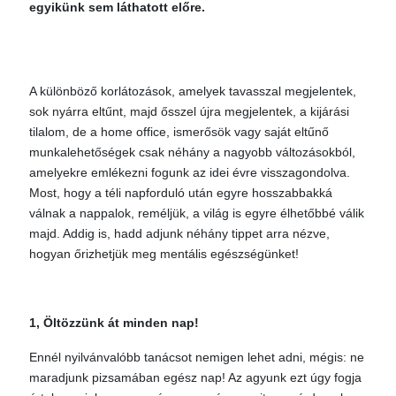
egyikünk sem láthatott előre.
A különböző korlátozások, amelyek tavasszal megjelentek,
sok nyárra eltűnt, majd ősszel újra megjelentek, a kijárási
tilalom, de a home office, ismerősök vagy saját eltűnő
munkalehetőségek csak néhány a nagyobb változásokból,
amelyekre emlékezni fogunk az idei évre visszagondolva.
Most, hogy a téli napforduló után egyre hosszabbakká
válnak a nappalok, reméljük, a világ is egyre élhetőbbé válik
majd. Addig is, hadd adjunk néhány tippet arra nézve,
hogyan őrizhetjük meg mentális egészségünket!
1, Öltözzünk át minden nap!
Ennél nyilvánvalóbb tanácsot nemigen lehet adni, mégis: ne
maradjunk pizsamában egész nap! Az agyunk ezt úgy fogja