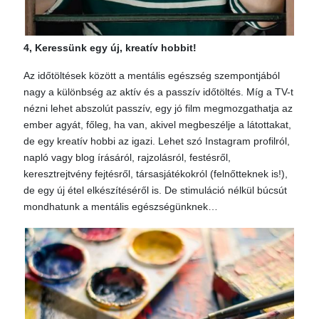
4, Keressünk egy új, kreatív hobbit!
Az időtöltések között a mentális egészség szempontjából
nagy a különbség az aktív és a passzív időtöltés. Míg a TV-t
nézni lehet abszolút passzív, egy jó film megmozgathatja az
ember agyát, főleg, ha van, akivel megbeszélje a látottakat,
de egy kreatív hobbi az igazi. Lehet szó Instagram profilról,
napló vagy blog írásáról, rajzolásról, festésről,
keresztrejtvény fejtésről, társasjátékokról (felnőtteknek is!),
de egy új étel elkészítéséről is. De stimuláció nélkül búcsút
mondhatunk a mentális egészségünknek…