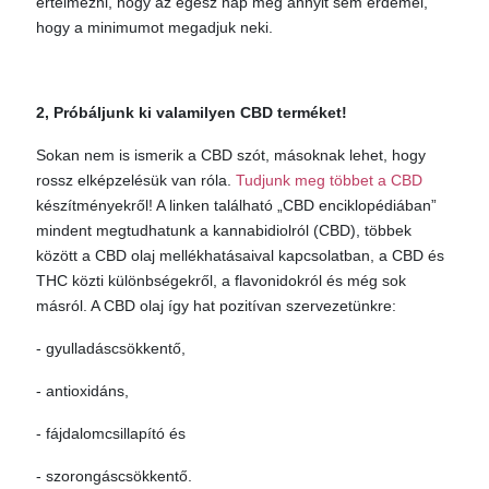
értelmezni, hogy az egész nap még annyit sem érdemel,
hogy a minimumot megadjuk neki.
2, Próbáljunk ki valamilyen CBD terméket!
Sokan nem is ismerik a CBD szót, másoknak lehet, hogy
rossz elképzelésük van róla.
Tudjunk meg többet a CBD
készítményekről! A linken található „CBD enciklopédiában”
mindent megtudhatunk a kannabidiolról (CBD), többek
között a CBD olaj mellékhatásaival kapcsolatban, a CBD és
THC közti különbségekről, a flavonidokról és még sok
másról. A CBD olaj így hat pozitívan szervezetünkre:
- gyulladáscsökkentő,
- antioxidáns,
- fájdalomcsillapító és
- szorongáscsökkentő.