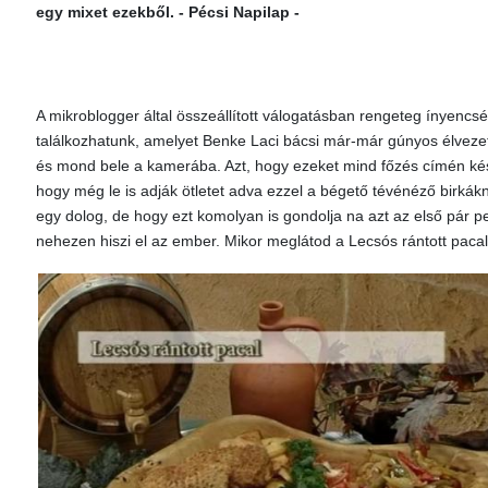
egy mixet ezekből. - Pécsi Napilap -
A mikroblogger által összeállított válogatásban rengeteg ínyencs
találkozhatunk, amelyet Benke Laci bácsi már-már gúnyos élvezet
és mond bele a kamerába. Azt, hogy ezeket mind főzés címén kész
hogy még le is adják ötletet adva ezzel a bégető tévénéző birkák
egy dolog, de hogy ezt komolyan is gondolja na azt az első pár 
nehezen hiszi el az ember. Mikor meglátod a Lecsós rántott pacalt