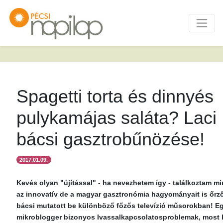
Spagetti torta és dinnyés
pulykamájas saláta? Laci
bácsi gasztrobűnözése!
2017.01.09.
Kevés olyan "újítással" - ha nevezhetem így - találkoztam mi
az innovatív de a magyar gasztronómia hagyományait is őrz
bácsi mutatott be különböző főzős televízió műsorokban! E
mikroblogger bizonyos Ivassalkapcsolatosproblemak, most k