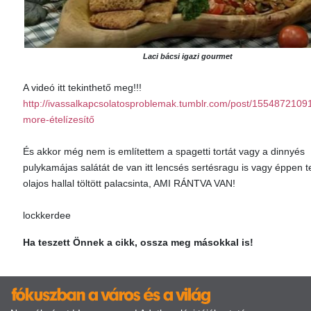
Laci bácsi igazi gourmet
A videó itt tekinthető meg!!!
http://ivassalkapcsolatosproblemak.tumblr.com/post/1554872109
more-ételízesítő
És akkor még nem is említettem a spagetti tortát vagy a dinnyés
pulykamájas salátát de van itt lencsés sertésragu is vagy éppen t
olajos hallal töltött palacsinta, AMI RÁNTVA VAN!
lockkerdee
Ha teszett Önnek a cikk, ossza meg másokkal is!