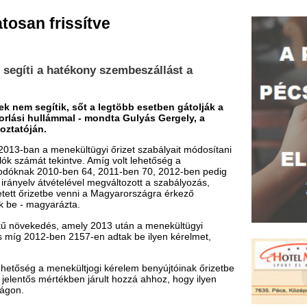
atékony szembeszállást a
, sőt a legtöbb esetben gátolják a
mal - mondta Gulyás Gergely, a
nekültügyi őrizet szabályait módosítani
intve. Amíg volt lehetőség a
0-ben 64, 2011-ben 70, 2012-ben pedig
telével megváltozott a szabályozás,
 venni a Magyarországra érkező
ázta.
 amely 2013 után a menekültügyi
 2157-en adtak be ilyen kérelmet,
ekültjogi kérelem benyújtóinak őrizetbe
ékben járult hozzá ahhoz, hogy ilyen
 a bevándorlási nyomás
kísérlet történt, ezek több mint 99
 teszi a technikai határzárat, amely a
 veszik annak, hogy Magyarország
napon belül elhagyja az országot, a
, ez pedig reális és komoly veszélyt
 más a feladata e szervezeteknek és más
ek mielőbbi megakadályozása.