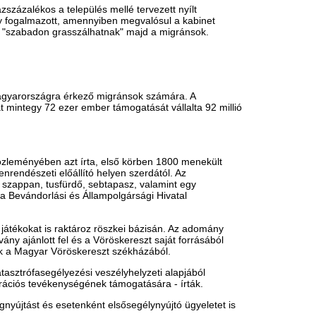
y", csak "rászorultságát nézve sebezhető
rhez méltó, humánus bánásmódban kell
annia különösen vonzó célországa a
d nekik - írta szerdai számában a The
atos véleményét.
nedékkérőket, akiket ráadásul eltiltanak a
ontos (27 100 forintos) összeggel
rszágban - ahová a legtöbb menekült
edékével kevesebbet, mint Nagy-
 ebből 10 050-et fogadtak el.
kkal jobban sújtja a menekültválság a
anniánál Belgium, Hollandia és Ausztria
dig még a gazdasági válságtól sújtott
valójában csökkent az ENSZ adatai
mond külügyminiszter állításával
 többsége gazdasági menekült. Az ENSZ
én Európába érkezett menekültek 62
ború dúlta, diktátori elnyomástól vagy