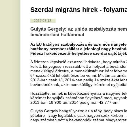
Gulyás Gergely: az uniós szabályozás nem segíti a h
bevándorlási hullámmal
Az EU hatályos szabályozása és az uniós irányelvek nem segítik
hatékony szembeszállást a jelenlegi nagy bevándorlási hullám
Fidesz frakcióvezető-helyettese szerdai sajtótájékoztatóján.
A fideszes képviselő ezt azzal indokolta, hogy miután 2013-ban a me
kellett, lényegesen rosszabb lett a helyzet a bevándorlók számát tek
menekültügyi őrizetre, a menekültstátusz iránt folyamodóknak 201
64 százalékát lehetett őrizetbe venni. Miután az uniós irányelv átvé
2013-ban csak 13, 2014-ben pedig 14 százalékát lehetett őrizetbe
bevándorlóknak, akik menekültügyi kérelmet nyújtottak be - magyar
Hozzátette: ennek is következménye az a nagymértékű növekedés,
kérelmet benyújtók számában figyelhető meg, ugyanis míg 2012-ben
2013-ban 18 900-an, 2014 pedig már 42 777-en.
Gulyás Gergely hangsúlyozta: az a tény, hogy nincs lehetőség a men
vételére - vagy legalábbis csak nagyon szűk körben -, jelentős mért
nagy számban nőtt a bevándorlók száma Magyarországon.
Mint mondta, a legfrissebb adatokból az látszik, hogy nem csökken
Magyarországon, idén eddig 118 690 jogellenes, tiltott határátlépési 
százaléka a magyar-szerb határon. Ez pedig egyértelműen indokolttá
tervek szerint augusztus 31-re elkészül. Remélhetőleg ezzel elejét
lehetetlen helyzetbe kerüljön - vélekedett.
Gulyás Gergely szerint ugyanis bár az ide érkezők 90 százaléka tíz 
dublini egyezmény alapján Magyarországra bármikor visszaküldhetők
jelent.
Közölte: méltányolják az egyházi és civil szervezetek munkáját, de
az államnak, az állam dolga ugyanis a tiltott határátlépési kísérlet