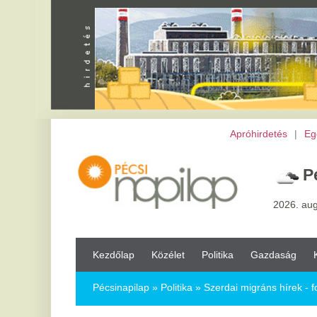
Apróhirdetés
|
Egészség
|
Vál
Pécs,
30
°
2026. augusztus 7, pén
Kezdőlap
Közélet
Politika
Gazdaság
Kultúra
Bul
Pécsinapilap
»
Politika »
Szerdai migráns hírek - folyamatosan fr
Szerdai migráns hírek - folyamatosan fr
2015.08.12.