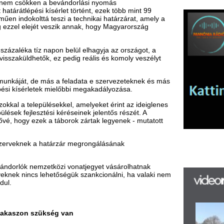
lésekkel, amelyeket érint az ideiglenes
ési kéréseinek jelentős részét. A
 a táborok zártak legyenek - mutatott
a határzár megrongálásának
etközi vonatjegyet vásárolhatnak
ehetőségük szankcionálni, ha valaki nem
K
h
ükség van
f
kilométeres magyar-szerb
S
Sz
ké
sz
s témában tartott sajtótájékoztatón
Sá
dkét ideiglenes határzárat a teljes
Au
g kevésszer vágták át vagy szakították
B
ha
Cz
es", hiszen Magyarország nem tervezi,
 gyorstelepítésű drótakadályt is
rzárnak az a változata, amely jelen
kon - a migrációs nyomástól függően -
or, hogy már most is lényegében két