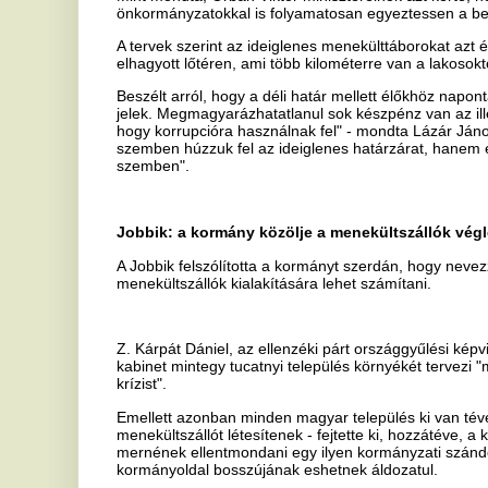
Emellett azonban minden magyar település ki van téve annak a ves
menekültszállót létesítenek - fejtette ki, hozzátéve, a kormánypárti 
mernének ellentmondani egy ilyen kormányzati szándéknak, míg az
kormányoldal bosszújának eshetnek áldozatul.
Példaként említette Martonfát, ahol szerinte szinte százszázalékos a 
befogadóállomás elutasítottsága. Z. Kárpát Dániel úgy fogalmazott
terve, akkor legalább féltucatnyi környező településen "szabadon g
Segélyprogramot indított a Magyar Vöröskereszt
Segélyprogramot indított a Magyar Vöröskereszt a Magyarországra
legnagyobb humanitárius szervezet három hónapon át mintegy 72 ez
forintból.
A Magyar Vöröskereszt szerdán az MTI-nek küldött közleményében a
családnak osztanak segélycsomagokat a röszkei idegenrendészeti elő
egységcsomagokban kéztörlő, zsebkendő, vécépapír, szappan, tusfü
tájékoztató anyag van, amely információkat tartalmaz a Bevándorlás
kirendeltségeire való eljutásról.
A szervezet fertőtlenítőszert, pelenkát, intimbetétet és játékokat is
értéke 2,8 millió forint, amelyet az Amerikai Ház Alapítvány ajánlott 
egészített ki. Az adományokat szerdán indították útnak a Magyar V
A Magyar Vöröskereszt a Nemzetközi Vöröskereszt katasztrófasegély
mintegy 322 ezer svájci frankot igényelt és kapott migrációs tevéke
Közölték továbbá, folytatják a pszichoszociális segítségnyújtást és 