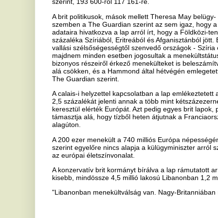
üzembe a területen.
A FÖRI vezetője, Pető György múlt szerdán jelentette be, hogy úgynev
Budapesten, amelyeken a főváros biztosítja a legalapvetőbb közegé
migránsok számára.
Akkor azt mondta az igazgató, hogy a Keleti és a Déli mellett a Nyu
is kialakítanak tranzitzónát.
A Budapesti Közlekedési Vállalat ugyanakkor két, a városi forgalo
műszakival rendelkező Ikarusz 280-as csuklós buszt indított a pály
naponta fertőtlenítenek, reggel fél nyolctól este tizenegy óráig közl
Több mint ezerötszáz határsértőt tartóztattak föl Csongrád m
Ötvenöt csoportban 1521 határsértőt - köztük 360 gyermeket - tartóz
együttműködve Csongrád megye déli részén kedden – tájékoztatta 
szóvivője szerdán az MTI-t.
Jászai Linda közölte, a legnagyobb csoportot hajnalban Röszkénél fo
állampolgárok lépték át illegálisan a zöldhatárt.
A határsértőkkel szemben idegenrendészeti eljárást kezdeményezet
Országszerte tiltott határátlépés miatt kedden – az elmúlt harminc 
a rendőrök, két gyanúsított ellen embercsempészet, egy esetben köz
büntetőeljárás – tudatta az Országos Rendőr-főkapitányság kommun