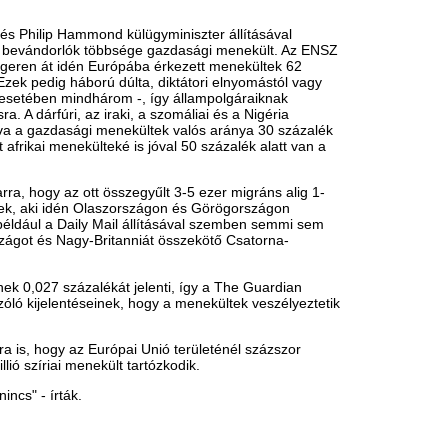
ezett tranzitterületeket alakítanak ki
szségügyi és higiénés viszonyokat a
gati pályaudvarhoz közeli közterületeken
mban nem használt, de érvényes
audvarok között. A buszok, amelyeket
ekednek.
egyében
tattak föl a rendőrök a polgárőrökkel
a megyei rendőr-főkapitányság
gták el, ott 174-en, többségében szíriai
t a rendőrség.
napban a legtöbb - 1738 embert fogtak el
okirat-hamisítás miatt indult
ikációs szolgálata.