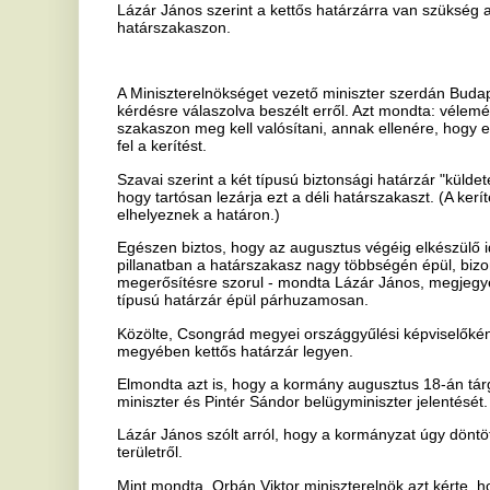
típusú határzár épül párhuzamosan.
Közölte, Csongrád megyei országgyűlési képviselőként kérni fogja a 
megyében kettős határzár legyen.
Elmondta azt is, hogy a kormány augusztus 18-án tárgyalja meg r
miniszter és Pintér Sándor belügyminiszter jelentését.
Lázár János szólt arról, hogy a kormányzat úgy döntött, hogy az idei
területről.
Mint mondta, Orbán Viktor miniszterelnök azt kérte, hogy a lakosságg
önkormányzatokkal is folyamatosan egyeztessen a belügyminiszter.
A tervek szerint az ideiglenes menekülttáborokat azt érintett lakott tel
elhagyott lőtéren, ami több kilométerre van a lakosoktól - tette hoz
Beszélt arról, hogy a déli határ mellett élőkhöz naponta jutnak el 
jelek. Megmagyarázhatatlanul sok készpénz van az illegális határátl
hogy korrupcióra használnak fel" - mondta Lázár János, hangsúlyozv
szemben húzzuk fel az ideiglenes határzárat, hanem embercsempésze
szemben".
Jobbik: a kormány közölje a menekültszállók végleges helyszín
A Jobbik felszólította a kormányt szerdán, hogy nevezze meg azokat
menekültszállók kialakítására lehet számítani.
Z. Kárpát Dániel, az ellenzéki párt országgyűlési képviselője budape
kabinet mintegy tucatnyi település környékét tervezi "megmérgezni" 
krízist".