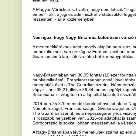
vallási szélsőségességtől szenvedő országok - Szíria esetében min
majdnem minden esetben jogosultak a menekültstátusra. A dárfúri, az
bizonyos részeiről érkező menekülteket is beleszámítva a gazdaság
alá csökken, és a Hammond által hétvégén emlegetett afrikai menekül
The Guardian szerint.
A calais-i helyzettel kapcsolatban a lap emlékeztetett arra, hogy az 
2,5 százalékát jelenti annak a több mint kétszázezernek, aki idén
keresztül elérték Európát. Azt pedig egyes brit lapok, például a Dai
támasztja alá, hogy tízből heten átjutnak a Franciaországot és Nagy
alagúton.
A 200 ezer menekült a 740 milliós Európa népességének 0,027 száza
szerint egyelőre nincs alapja a külügyminiszter arról szóló kijelent
az európai életszínvonalat.
A konzervatív brit kormányt bírálva a lap rámutatott arra is, hogy az
kisebb, mindössze 4,5 millió lakosú Libanonban 1,2 millió szíriai men
"Libanonban menekültválság van. Nagy-Britanniában nincs" - írták.
Megnyílt a tranzitzóna a Déli pályaudvarnál is
Megnyitotta a tranzitzónát a migránsoknak a fővárosi önkormányzat a
Fővárosi Önkormányzat Rendészeti Igazgatósága (FÖRI) szerdán a
Az igazgatóság a Vérmező felé eső, gyalogosok által kevésbé használ
migránsoknak önkéntesen igénybe vehető tranzitzónát - tartalmazz
Az első tranzitzónát szombaton, a Keleti pályaudvar előtti aluljáróban
Vízművek mobil ivókutat létesített, a Fővárosi Csatornázási Művek