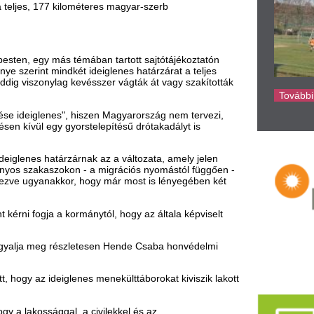
kormánytól, hogy az általa képviselt
észletesen Hende Csaba honvédelmi
glenes menekülttáborokat kiviszik lakott
al, a civilekkel és az
epüléseken kívül állítják fel. Például
zá Lázár János.
a szervezett embercsempészetre utaló
épők egy részénél, "amit nyilvánvaló,
a: "nem politikai menekültekkel
kkel és illegális határátlépőkkel
eit!
 a településeket, amelyek mellett
sti sajtótájékoztatóján azt mondta, a
azzal, hogy "rájuk zúdítja a migrációs