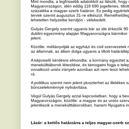
A képviselő kérdésre elmondta: a kormány egyeztet azokkal a telepü
menekülttáborok létesítése, és támogatni fogja e települések fejleszt
vonatkozó uniós irányelv azonban azt nem teszi lehetővé, hogy ezek
rá.
A politikus szerint nem jelent pluszterhet az illetékes szerveknek 
bűncselekménnyé nyilvánítása.
Végül Gulyás Gergely azzal kapcsolatban, hogy a bevándorlók nemz
Magyarországon, közölte: a magyar és az uniós szerveknek nincs l
jelentkezik a menekülttáborokban, hanem Nyugatra indul.
Lázár: a kettős határzárra a teljes magyar-szerb szakaszon sz
Lázár János szerint a kettős határzárra van szükség a teljes, 177 
határszakaszon.
A Miniszterelnökséget vezető miniszter szerdán Budapesten, egy má
kérdésre válaszolva beszélt erről. Azt mondta: véleménye szerint min
szakaszon meg kell valósítani, annak ellenére, hogy eddig viszonyla
fel a kerítést.
Szavai szerint a két típusú biztonsági határzár "küldetése ideiglen
hogy tartósan lezárja ezt a déli határszakaszt. (A kerítésen kívül egy
elhelyeznek a határon.)
Egészen biztos, hogy az augusztus végéig elkészülő ideiglenes hatá
pillanatban a határszakasz nagy többségén épül, bizonyos szakaszo
megerősítésre szorul - mondta Lázár János, megjegyezve ugyanakk