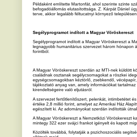
ellátnak majd.
A Magyar Vöröskereszt vallja, hogy nem létezik "illegális emberi lén
ember", akit a jogi és adminisztratív státusuktól függetlenül embe
részesíteni - áll a közleményben.
Nem igaz, hogy Nagy-Britannia különösen vonzó célország
A menedékkérőknek adott segély alapján nem igaz, hogy Nagy-Brit
menekülteknek, van ország az Európai Unióban, amely több pénzt a
Guardian című lap, cáfolva több brit kormánypolitikus ezzel kapcsol
Nagy-Britanniában heti 36,95 fonttal (16 ezer forinttal) segítik a me
munkavállalástól. Franciaországban ennél jóval többet, heti 56,62 f
támogatják őket a The Guardian szerint. Németországban és Svédo
vágyik - heti 35,21, illetve 36,84 fontos segélyt kapnak, vagyis tör
Britanniában - világított rá a lap által készített összeállítás.
2014-ben 25 870 menedékkérelmet nyújtottak be Nagy-Britanniában,
Németországot, Franciaországot, Svédországot és Olaszországot so
The Guardian szerint, és a népességarányhoz viszonyítva Nagy-Brit
is rosszabb helyzetben van. 2015-ös adatokat is számításba véve pe
Görögország is sokkal jobban megszenvedi a válságot.
A Nagy-Britanniában lévő menekültek száma az elmúlt négy évben 
szerint, 193 600-ról 117 161-re.
A brit politikusok, mások mellett Theresa May belügy- és Philip Ham
szemben a The Guardian szerint az sem igaz, hogy a bevándorlók
adataira hivatkozva a lap arról írt, hogy a Földközi-tengeren át id
százaléka Szíriából, Eritreából és Afganisztánból jött. Ezek pedig há