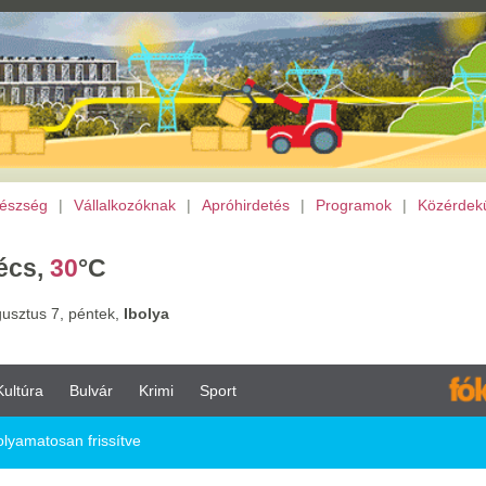
lalkozóknak
|
Apróhirdetés
|
Programok
|
Közérdekű
|
TV
|
Mozi
|
Archívu
C
tek,
Ibolya
vár
Krimi
Sport
issítve
issítve