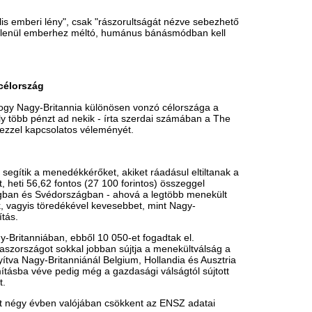
dhárom -, így állampolgáraiknak
 iraki, a szomáliai és a Nigéria
i menekültek valós aránya 30 százalék
teké is jóval 50 százalék alatt van a
ott összegyűlt 3-5 ezer migráns alig 1-
 Olaszországon és Görögországon
ly Mail állításával szemben semmi sem
-Britanniát összekötő Csatorna-
lékát jelenti, így a The Guardian
éseinek, hogy a menekültek veszélyeztetik
 Európai Unió területénél százszor
ekült tartózkodik.
 Déli pályaudvarnál is - tájékoztatta a
z MTI-t.
t aluljáróban alakította ki a
a a közlemény.
 alakította ki a főváros. A Fővárosi
 pedig mosdót és zuhanyozót helyezett