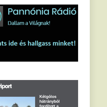
étgólos
átrányból
ordított a
zalánta - videó
űk fél óra alatt
tgólod előnyre tett
ert hazai pályán a
sd a labdarúgó
tóCity Volkswagen
aranya megyei
rmadosztály
ibulka Mihály...