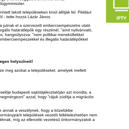
zélynek, hogy a közelükbe
települések vezetői feltételezhetően nem
 ellenzéki vezetésű önkormányzatok a
település mellé tervezett nyílt
, amennyiben megvalósul a kabinet
rasszálhatnak" majd a migránsok.
 érkező migránsok számára. A
er ember támogatását vállalta 92 millió
zt írta, első körben 1800 menekült
állító helyen szerdától. Az
rdő, sebtapasz, valamint egy
i és Állampolgársági Hivatal
 raktároz röszkei bázisán. Az adomány
fel és a Vöröskereszt saját forrásából
öröskereszt székházából.
ezési veszélyhelyzeti alapjából
nységének támogatására - írták.
esetenként elsősegélynyújtó ügyeletet is