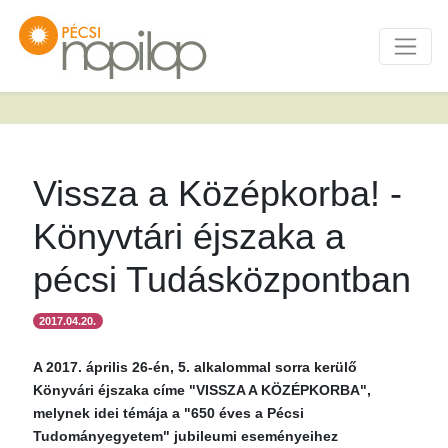
Vissza a Középkorba! -
Könyvtári éjszaka a
pécsi Tudásközpontban
2017.04.20.
A 2017. április 26-én, 5. alkalommal sorra kerülő
Könyvári éjszaka címe "VISSZA A KÖZÉPKORBA",
melynek idei témája a "650 éves a Pécsi
Tudományegyetem" jubileumi eseményeihez