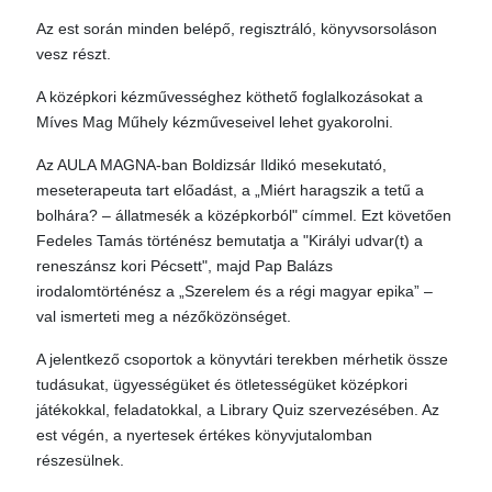
Az est során minden belépő, regisztráló, könyvsorsoláson
vesz részt.
A középkori kézművességhez köthető foglalkozásokat a
Míves Mag Műhely kézműveseivel lehet gyakorolni.
Az AULA MAGNA-ban Boldizsár Ildikó mesekutató,
meseterapeuta tart előadást, a „Miért haragszik a tetű a
bolhára? – állatmesék a középkorból" címmel. Ezt követően
Fedeles Tamás történész bemutatja a "Királyi udvar(t) a
reneszánsz kori Pécsett", majd Pap Balázs
irodalomtörténész a „Szerelem és a régi magyar epika” –
val ismerteti meg a nézőközönséget.
A jelentkező csoportok a könyvtári terekben mérhetik össze
tudásukat, ügyességüket és ötletességüket középkori
játékokkal, feladatokkal, a Library Quiz szervezésében. Az
est végén, a nyertesek értékes könyvjutalomban
részesülnek.