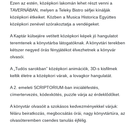
Ezen az estén, középkori lakomán lehet részt venni a
TAVERNÁBAN, melyen a Teleky Bistro séfjei kínálják
középkori étkeiket. Közben a Musica Historica Együttes
középkori zenével szórakoztatja a vendégeket.
A Kaptár külsejére vetített középkori képek jó hangulatot
teremtenek a könyvtárba látogatóknak. A könyvtári terekben
kétszer negyed órás fényjátékot élvezhetnek a könyvár
olvasói.
A „Tudós sarokban” középkori animációk, 3D-s kisfilmek
keltik életre a középkori várak, a lovagkor hangulatát.
A 2. emeleti SCRIPTORIUM-ban iniciáléfestés,
címertervezés, kódexkötés, puzzle várja az érdeklődőket.
A könyvtár olvasóit a szokásos kedvezményekkel várjuk:
féláru beiratkozás, megbocsátás órái, nagy könyvtártúra, az
olvasóteremben csendes tanulás éjfélig.